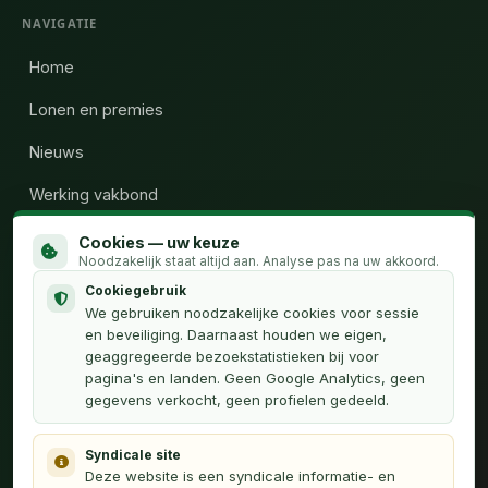
NAVIGATIE
Home
Lonen en premies
Nieuws
Werking vakbond
Wie zijn wij
Cookies — uw keuze
Noodzakelijk staat altijd aan. Analyse pas na uw akkoord.
Calculator uren
Cookiegebruik
We gebruiken noodzakelijke cookies voor sessie
Contact
en beveiliging. Daarnaast houden we eigen,
geaggregeerde bezoekstatistieken bij voor
pagina's en landen. Geen Google Analytics, geen
OVER
gegevens verkocht, geen profielen gedeeld.
Privacyverklaring
Syndicale site
Français (FR)
Deze website is een syndicale informatie- en