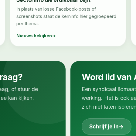
In plaats van losse Facebook-posts of
screenshots staat de kerninfo hier gegroepeerd
per thema.
Nieuws bekijken
vraag?
Word lid van
aag, of stuur de
Een syndicaal lidmaat
ee kan kijken.
werking. Het is ook e
zich niet laten isoleren
Schrijf je in
→