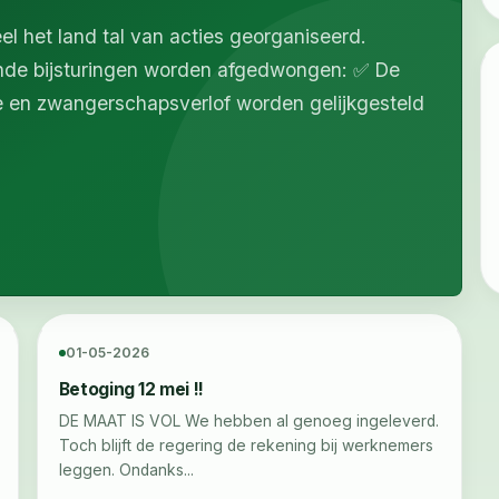
l het land tal van acties georganiseerd.
lende bijsturingen worden afgedwongen: ✅ De
e en zwangerschapsverlof worden gelijkgesteld
01-05-2026
Betoging 12 mei !!
DE MAAT IS VOL We hebben al genoeg ingeleverd.
Toch blijft de regering de rekening bij werknemers
leggen. Ondanks...