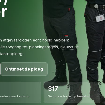
er
n afgevaardigden echt nodig hebben:
elle toegang tot planningsregels, nieuws uit
itantenploeg.
Ontmoet de ploeg
317
routes naar kerninfo
Sectorale focus op bewaking