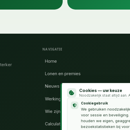
NAVIGATIE
Home
terker
Lonen en premies
Nieuws
Cookies — uw keuze
Noodzakelijk staat altijd aan.
Werking vakbond
Cookiegebruik
We gebruiken noodzakelij
Wie zijn wij
voor sessie en beveiliging
houden we eigen, geaggr
Calculator uren
bezoekstatistieken bij voo