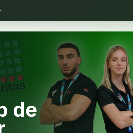
▼
p de
,