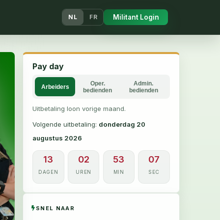
Militant Login
NL
FR
Pay day
Oper.
Admin.
Arbeiders
bedienden
bedienden
Uitbetaling loon vorige maand.
Volgende uitbetaling:
donderdag 20
augustus 2026
13
02
53
06
DAGEN
UREN
MIN
SEC
SNEL NAAR