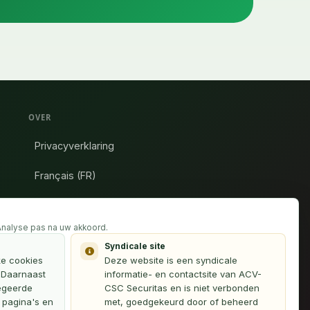
OVER
Privacyverklaring
Français (FR)
Webmaster
 Analyse pas na uw akkoord.
Dit platform is een initiatief van
Syndicale site
vakbondsafgevaardigden van ACV-Securitas en is
ke cookies
Deze website is een syndicale
niet verbonden met Securitas NV.
. Daarnaast
informatie- en contactsite van ACV-
egeerde
CSC Securitas en is niet verbonden
r pagina's en
met, goedgekeurd door of beheerd