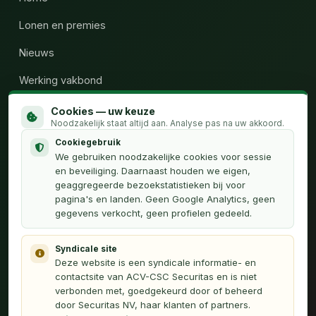
Lonen en premies
Nieuws
Werking vakbond
Wie zijn wij
Cookies — uw keuze
Noodzakelijk staat altijd aan. Analyse pas na uw akkoord.
Calculator uren
Cookiegebruik
We gebruiken noodzakelijke cookies voor sessie
Contact
en beveiliging. Daarnaast houden we eigen,
geaggregeerde bezoekstatistieken bij voor
pagina's en landen. Geen Google Analytics, geen
OVER
gegevens verkocht, geen profielen gedeeld.
Privacyverklaring
Syndicale site
Français (FR)
Deze website is een syndicale informatie- en
contactsite van ACV-CSC Securitas en is niet
Webmaster
verbonden met, goedgekeurd door of beheerd
door Securitas NV, haar klanten of partners.