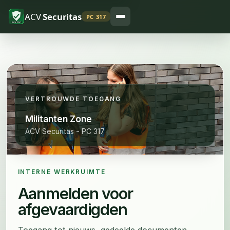
ACV
Securitas
PC 317
VERTROUWDE TOEGANG
Militanten Zone
ACV Securitas - PC 317
INTERNE WERKRUIMTE
Aanmelden voor
afgevaardigden
Toegang tot nieuws, gedeelde documenten,