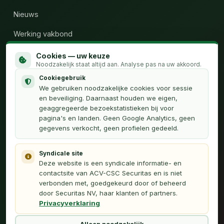
Nieuws
Werking vakbond
Wie zijn wij
Cookies — uw keuze
Noodzakelijk staat altijd aan. Analyse pas na uw akkoord.
Calculator uren
Cookiegebruik
We gebruiken noodzakelijke cookies voor sessie
Contact
en beveiliging. Daarnaast houden we eigen,
geaggregeerde bezoekstatistieken bij voor
pagina's en landen. Geen Google Analytics, geen
OVER
gegevens verkocht, geen profielen gedeeld.
Privacyverklaring
Syndicale site
Français (FR)
Deze website is een syndicale informatie- en
contactsite van ACV-CSC Securitas en is niet
Webmaster
verbonden met, goedgekeurd door of beheerd
door Securitas NV, haar klanten of partners.
Privacyverklaring
Dit platform is een initiatief van vakbondsafgevaardigden van ACV-
Securitas en is niet verbonden met Securitas NV.