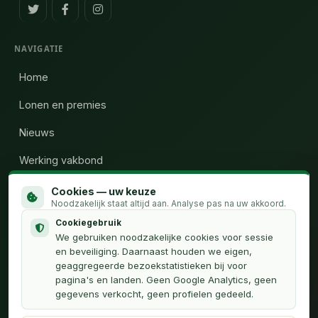
NAVIGATIE
Home
Lonen en premies
Nieuws
Werking vakbond
Wie zijn wij
Cookies — uw keuze
Noodzakelijk staat altijd aan. Analyse pas na uw akkoord.
Calculator uren
Cookiegebruik
We gebruiken noodzakelijke cookies voor sessie
Contact
en beveiliging. Daarnaast houden we eigen,
geaggregeerde bezoekstatistieken bij voor
pagina's en landen. Geen Google Analytics, geen
OVER
gegevens verkocht, geen profielen gedeeld.
Privacyverklaring