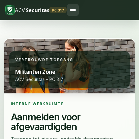
ACV
Securitas
PC 317
VERTROUWDE TOEGANG
Militanten Zone
ACV Securitas - PC 317
INTERNE WERKRUIMTE
Aanmelden voor
afgevaardigden
Toegang tot nieuws, gedeelde documenten,