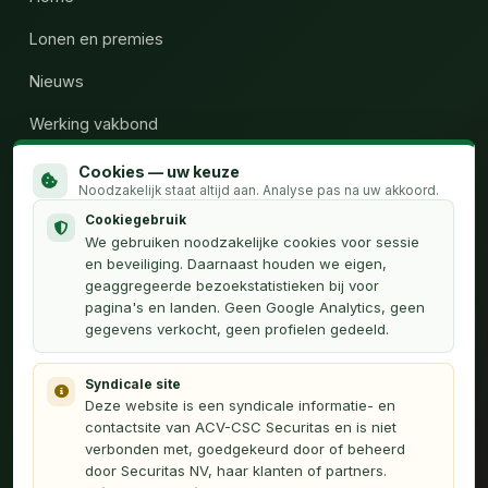
Lonen en premies
Nieuws
Werking vakbond
Wie zijn wij
Cookies — uw keuze
Noodzakelijk staat altijd aan. Analyse pas na uw akkoord.
Calculator uren
Cookiegebruik
We gebruiken noodzakelijke cookies voor sessie
Contact
en beveiliging. Daarnaast houden we eigen,
geaggregeerde bezoekstatistieken bij voor
pagina's en landen. Geen Google Analytics, geen
OVER
gegevens verkocht, geen profielen gedeeld.
Privacyverklaring
Syndicale site
Français (FR)
Deze website is een syndicale informatie- en
contactsite van ACV-CSC Securitas en is niet
Webmaster
verbonden met, goedgekeurd door of beheerd
door Securitas NV, haar klanten of partners.