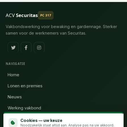
ACV
Securitas
PC 317
Vakbondswerking voor bewaking en gardiennage. Sterker
samen voor de werknemers van Securitas.
NAVIGATIE
Home
Lonen en premies
Nieuws
Werking vakbond
Wie zijn wij
Cookies — uw keuze
Noodzakelijk staat altijd aan. Analyse pas na uw akkoord.