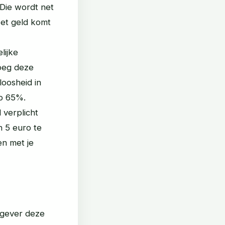
 Die wordt net
Het geld komt
lijke
roeg deze
loosheid in
op 65%.
 verplicht
n 5 euro te
en met je
rkgever deze