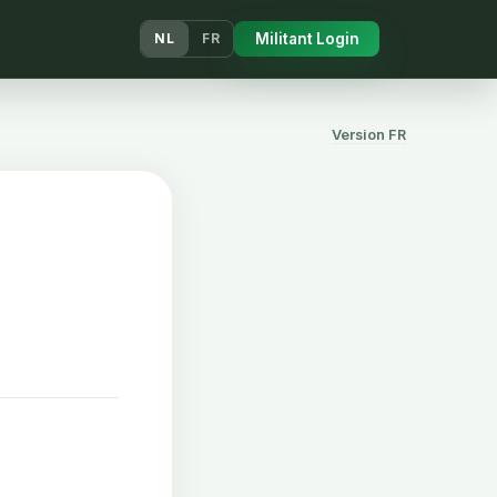
Militant Login
NL
FR
Version FR