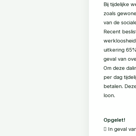
Bij tijdelijk
zoals gewone
van de social
Recent beslis
werkloosheid 
uitkering 65%
geval van ov
Om deze dali
per dag tijde
betalen. Deze
loon.
Opgelet!
 In geval va