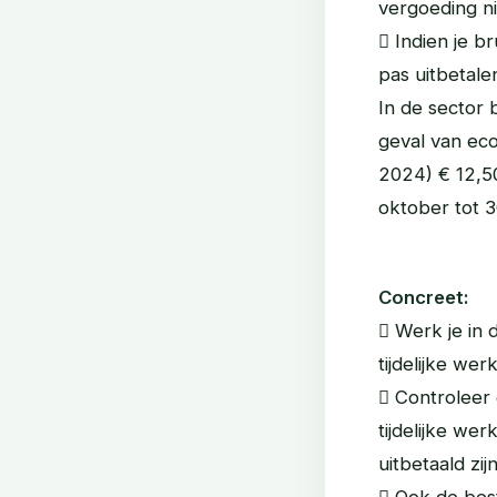
vergoeding ni
 Indien je b
pas uitbetalen
In de sector
geval van eco
2024) € 12,5
oktober tot 
Concreet:
 Werk je in 
tijdelijke we
 Controleer 
tijdelijke we
uitbetaald zijn
 Ook de bes