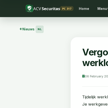
ACV
Securitas
Home
Menu
PC 317
Nieuws
/
NL
Vergoe
werkl
06 February 2
Tijdelijk werk
Je werkgever