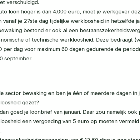
et verschuldigd.
ruto loon hoger is dan 4.000 euro, moet je werkgever de
 vanaf je 27ste dag tijdelijke werkloosheid in hetzelfde ja
 bewaking bestond er ook al een bestaanszekerheidsverg
nomische of technische werkloosheid. Deze bedraagt (va
0 per dag voor maximum 60 dagen gedurende de periode
30 september.
de sector bewaking en ben je één of meerdere dagen in j
rkloosheid gezet?
dan goed je loonbrief van januari. Daar zou namelijk ook
rkloosheid een vergoeding van 5 euro op moeten vermeld
.
taanszekerheidsvergoeding van € 12,50 dien je nog stee