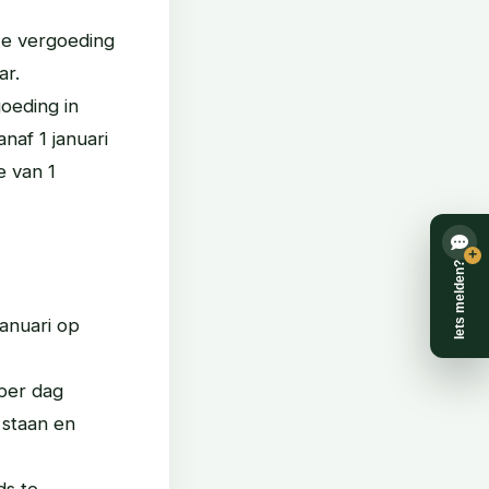
ze vergoeding
ar.
oeding in
naf 1 januari
 van 1
+
Iets melden?
anuari op
 per dag
 staan en
ds te