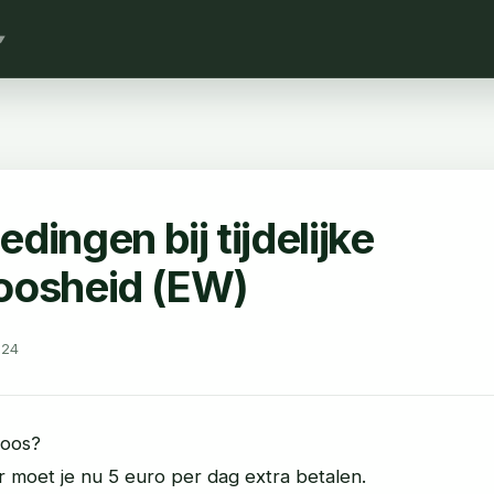
▼
dingen bij tijdelijke
oosheid (EW)
024
loos?
 moet je nu 5 euro per dag extra betalen.