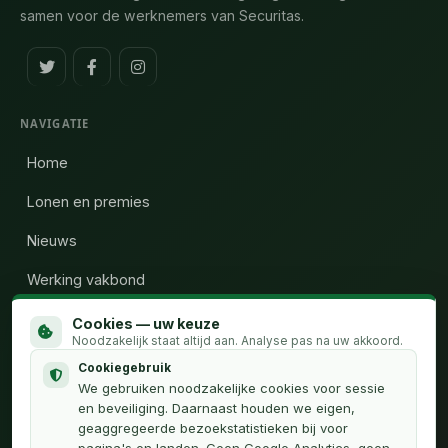
samen voor de werknemers van Securitas.
NAVIGATIE
Home
Lonen en premies
Nieuws
Werking vakbond
Wie zijn wij
Cookies — uw keuze
Noodzakelijk staat altijd aan. Analyse pas na uw akkoord.
Calculator uren
Cookiegebruik
We gebruiken noodzakelijke cookies voor sessie
Contact
en beveiliging. Daarnaast houden we eigen,
geaggregeerde bezoekstatistieken bij voor
pagina's en landen. Geen Google Analytics, geen