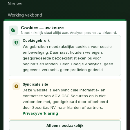
Nieuws
Werking vakbond
Wie zijn wij
Cookies — uw keuze
Noodzakelijk staat altijd aan. Analyse pas na uw akkoord.
Calculator uren
Cookiegebruik
We gebruiken noodzakelijke cookies voor sessie
Contact
en beveiliging. Daarnaast houden we eigen,
geaggregeerde bezoekstatistieken bij voor
pagina's en landen. Geen Google Analytics, geen
OVER
gegevens verkocht, geen profielen gedeeld.
Privacyverklaring
Syndicale site
Français (FR)
Deze website is een syndicale informatie- en
contactsite van ACV-CSC Securitas en is niet
Webmaster
verbonden met, goedgekeurd door of beheerd
door Securitas NV, haar klanten of partners.
Privacyverklaring
Dit platform is een initiatief van vakbondsafgevaardigden van ACV-
Securitas en is niet verbonden met Securitas NV.
Alleen noodzakelijk