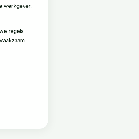
 de werkgever.
uwe regels
e waakzaam