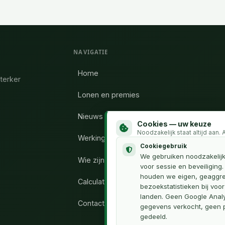
NAVIGATIE
Home
terker
Lonen en premies
Nieuws
Cookies — uw keuze
Noodzakelijk staat altijd aan.
Werking vakbond
Cookiegebruik
We gebruiken noodzakelij
Wie zijn wij
voor sessie en beveiliging
houden we eigen, geaggr
Calculator uren
bezoekstatistieken bij voo
landen. Geen Google Analy
Contact
gegevens verkocht, geen p
gedeeld.