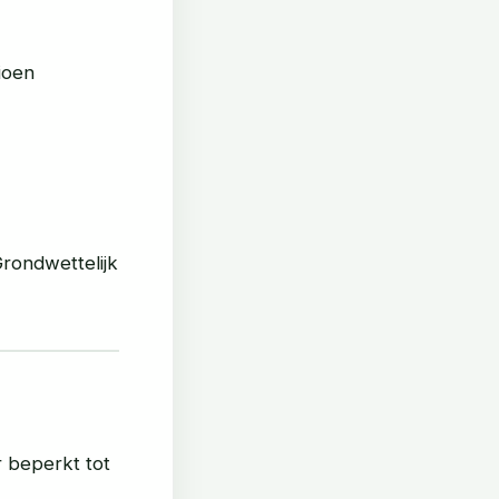
ioen
rondwettelijk
r beperkt tot