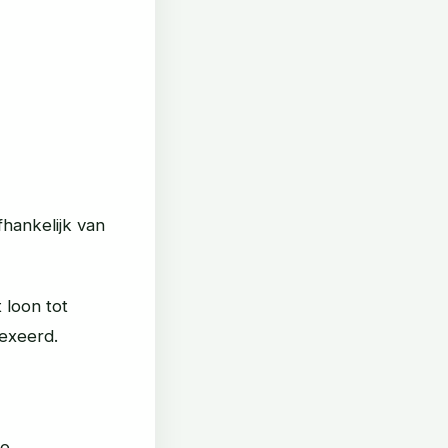
hankelijk van
 loon tot
exeerd.
o.