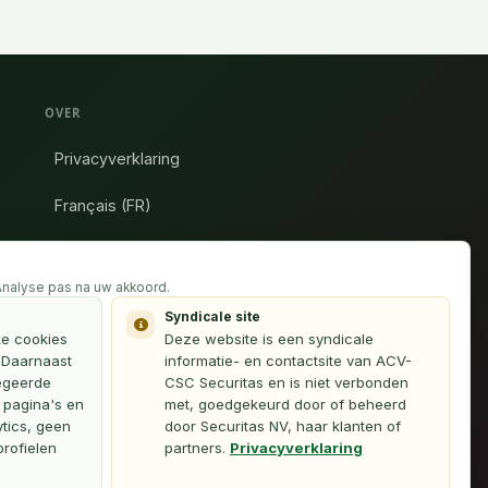
OVER
Privacyverklaring
Français (FR)
Webmaster
 Analyse pas na uw akkoord.
Dit platform is een initiatief van
Syndicale site
vakbondsafgevaardigden van ACV-Securitas en is
ke cookies
Deze website is een syndicale
niet verbonden met Securitas NV.
. Daarnaast
informatie- en contactsite van ACV-
egeerde
CSC Securitas en is niet verbonden
r pagina's en
met, goedgekeurd door of beheerd
tics, geen
door Securitas NV, haar klanten of
rofielen
partners.
Privacyverklaring