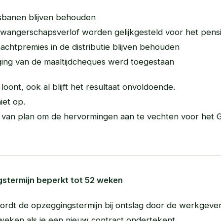
sbanen blijven behouden
zwangerschapsverlof worden gelijkgesteld voor het pens
chtpremies in de distributie blijven behouden
ing van de maaltijdcheques werd toegestaan
 loont, ook al blijft het resultaat onvoldoende.
iet op.
s van plan om de hervormingen aan te vechten voor het G
stermijn beperkt tot 52 weken
wordt de opzeggingstermijn bij ontslag door de werkgeve
weken als je een nieuw contract ondertekent.