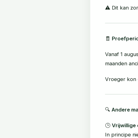
⚠️ Dit kan z
🧾
Proefperi
Vanaf 1 augu
maanden ancië
Vroeger kon 
🔍
Andere ma
🕒
Vrijwillig
In principe ni