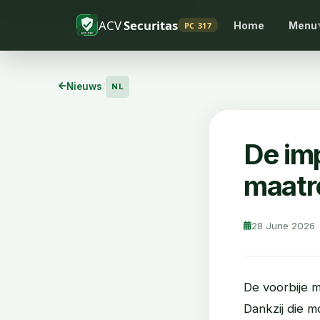
ACV
Securitas
Home
Menu
PC 317
Nieuws
/
NL
De im
maatr
28 June 2026
De voorbije m
Dankzij die m