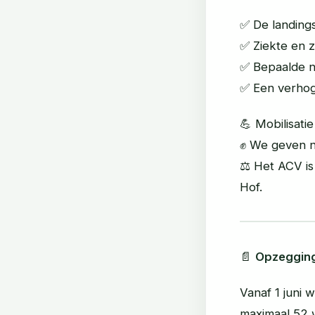
✅ De landing
✅ Ziekte en 
✅ Bepaalde na
✅ Een verhog
💪 Mobilisatie
✊ We geven n
⚖️ Het ACV i
Hof.
📄
Opzegging
Vanaf 1 juni 
maximaal 52 