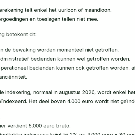
erekening telt enkel het uurloon of maandloon.
rgoedingen en toeslagen tellen niet mee.
g betekent dit:
 in de bewaking worden momenteel niet getroffen.
dministratief bedienden kunnen wel getroffen worden.
perationeel bedienden kunnen ook getroffen worden, af
nciënniteit.
de indexering, normaal in augustus 2026, wordt enkel het
eïndexeerd. Het deel boven 4.000 euro wordt niet geïnd
:
r verdient 5.000 euro bruto.
eltelijke indexering krijgt hij 2% op 4.000 euro = 80 eur