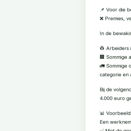
📌 Voor die b
❌ Premies, ve
In de bewakin
👷 Arbeiders
🏢 Sommige a
🚛 Sommige o
categorie en a
Bij de volgen
4.000 euro g
📊 Voorbeeld
Een werkneme
✅ Met de gede