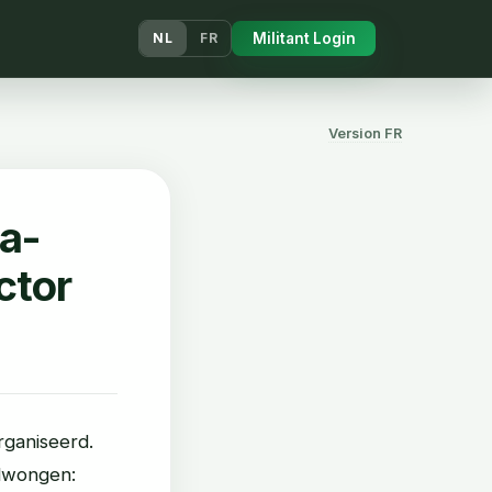
Militant Login
NL
FR
Version FR
a-
ctor
rganiseerd.
edwongen: