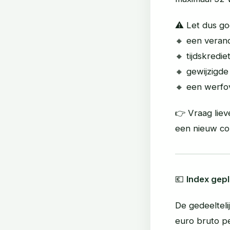
⚠️ Let dus go
🔸 een verand
🔸 tijdskredie
🔸 gewijzigd
🔸 een werf
👉 Vraag liev
een nieuw co
💶
Index gep
De gedeeltel
euro bruto p