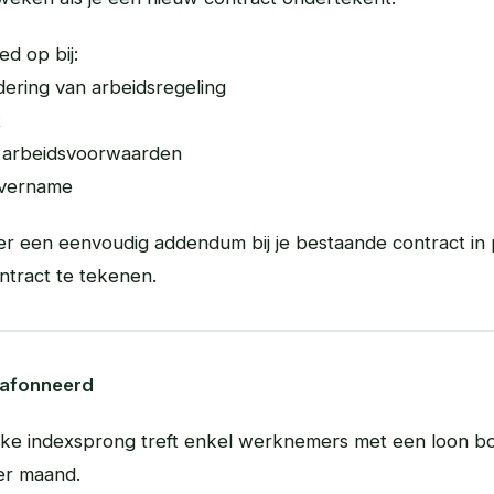
ed op bij:
ering van arbeidsregeling
t
e arbeidsvoorwaarden
overname
er een eenvoudig addendum bij je bestaande contract in 
ntract te tekenen.
lafonneerd
ijke indexsprong treft enkel werknemers met een loon b
er maand.