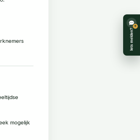
+
Iets melden?
erknemers
eltijdse
eek mogelijk