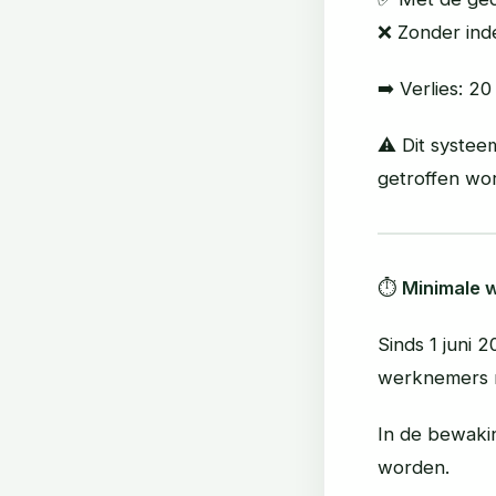
❌ Zonder ind
➡️ Verlies: 2
⚠️ Dit syste
getroffen wo
⏱️
Minimale w
Sinds 1 juni 
werknemers n
In de bewakin
worden.