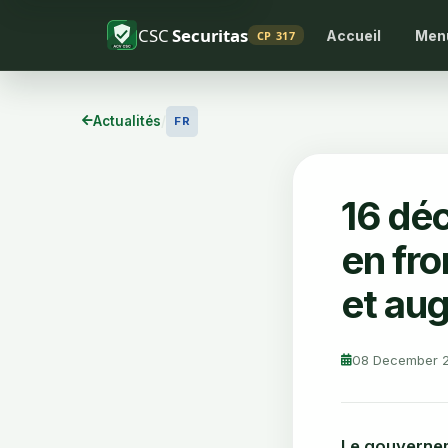
CSC
Securitas
Accueil
Men
CP 317
Actualités
/
FR
16 déc
en fro
et aug
08 December 
Le gouverneme