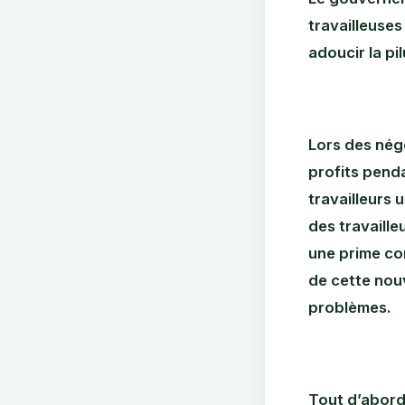
travailleuse
adoucir la pi
Lors des négo
profits penda
travailleurs 
des travaille
une prime co
de cette nouv
problèmes.
Tout d’abord,