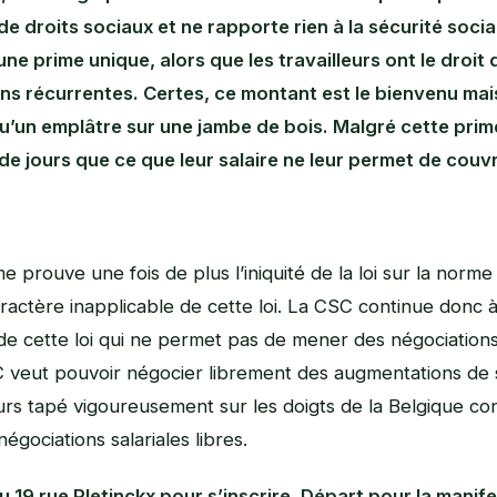
e droits sociaux et ne rapporte rien à la sécurité sociale
ne prime unique, alors que les travailleurs ont le droit 
ns récurrentes. Certes, ce montant est le bienvenu mais
u’un emplâtre sur une jambe de bois. Malgré cette prime
e jours que ce que leur salaire ne leur permet de couvr
e prouve une fois de plus l’iniquité de la loi sur la norme 
aractère inapplicable de cette loi. La CSC continue donc 
de cette loi qui ne permet pas de mener des négociations 
C veut pouvoir négocier librement des augmentations de s
leurs tapé vigoureusement sur les doigts de la Belgique c
égociations salariales libres.
 19 rue Pletinckx pour s’inscrire. Départ pour la manife