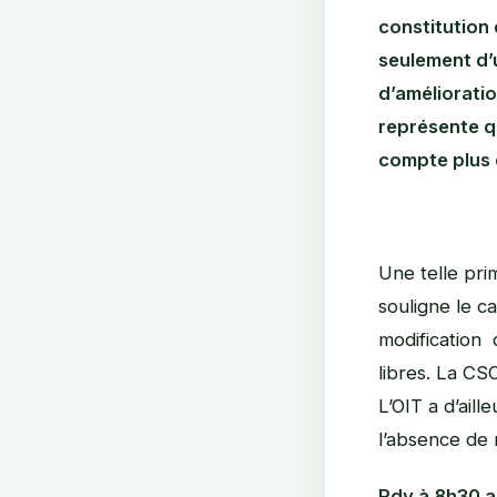
constitution d
seulement d’u
d’amélioratio
représente q
compte plus d
Une telle prim
souligne le c
modification 
libres. La CS
L’OIT a d’ail
l’absence de n
Rdv à 8h30 au