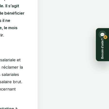
. Il s’agit
de bénéficier
 il ne
, le mois
ir
.
+
Besoin d'aide?
salariale et
à réclamer la
salariales
alaire brut.
oncernant
station à