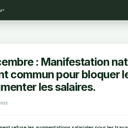
u
▼
embre : Manifestation nat
nt commun pour bloquer le
menter les salaires.
2022
nt refuse les augmentations salariales pour les travai