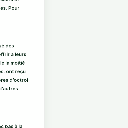
mes. Pour
isé des
frir à leurs
e la moitié
es, ont reçu
res d’octroi
d’autres
nc pas à la