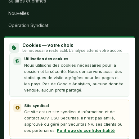
Salaires et primes
Nouvelles
Opération Syndicat
Qui sommes-nous
Cookies — votre choix
Calculateur H.C.
Le nécessaire reste actif. L’analyse attend votre accord.
Utilisation des cookies
Contact
Nous utilisons des cookies nécessaires pour la
session et la sécurité. Nous conservons aussi des
statistiques de visite agrégées pour les pages et
À PROPOS
les pays. Pas de Google Analytics, aucune donnée
vendue, aucun profil partagé.
Politique de confidentialité
Nederlands (NL)
Site syndical
Ce site est un site syndical d'information et de
Webmaster
contact ACV-CSC Securitas. Il n'est pas affilié,
approuvé ou géré par Securitas NV, ses clients ou
ses partenaires.
Politique de confidentialité
Cette plateforme est une initiative des délégués syndicaux de
l'ACV-Securitas et n'est pas affiliée à Securitas NV.