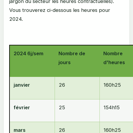
jargon du secteur les heures contractuelles).
Vous trouverez ci-dessous les heures pour
2024.
2024 6j/sem
Nombre de
Nombre
jours
d'heures
janvier
26
160h25
février
25
154h15
mars
26
160h25