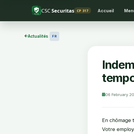
CSC
Securitas
Accueil
Men
CP 317
Actualités
/
FR
Indem
tempo
06 February 2
En chômage t
Votre employe