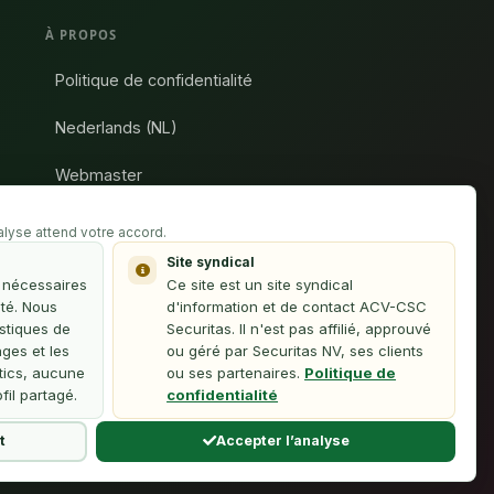
À PROPOS
Politique de confidentialité
Nederlands (NL)
Webmaster
Cette plateforme est une initiative des délégués
nalyse attend votre accord.
syndicaux de l'ACV-Securitas et n'est pas affiliée à
Site syndical
Securitas NV.
s nécessaires
Ce site est un site syndical
ité. Nous
d'information et de contact ACV-CSC
stiques de
Securitas. Il n'est pas affilié, approuvé
ages et les
ou géré par Securitas NV, ses clients
tics, aucune
ou ses partenaires.
Politique de
il partagé.
confidentialité
t
Accepter l’analyse