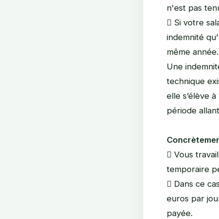
n'est pas ten
 Si votre sa
indemnité qu'
même année.
Une indemnit
technique exi
elle s’élève 
période allan
Concrètemen
 Vous travai
temporaire pe
 Dans ce cas
euros par jou
payée.