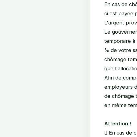
En cas de chô
ci est payée 
L'argent provi
Le gouvernem
temporaire à 
% de votre sa
chômage temp
que l'allocati
Afin de compe
employeurs d
de chômage t
en même temp
Attention !
 En cas de 