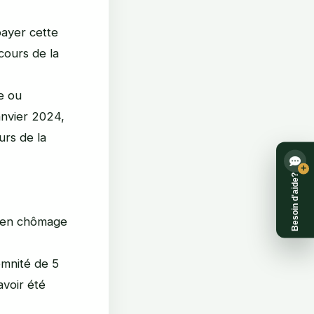
payer cette
cours de la
e ou
anvier 2024,
urs de la
+
Besoin d'aide?
s en chômage
emnité de 5
avoir été