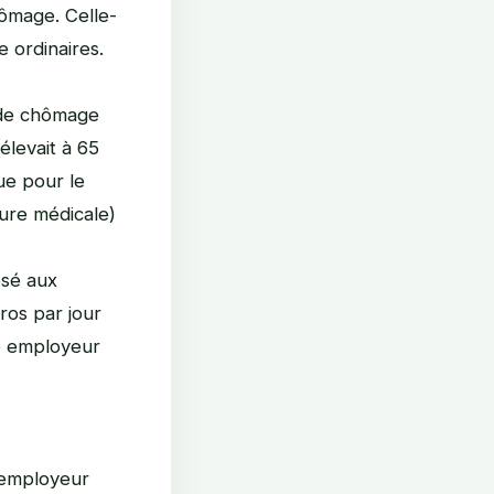
ômage. Celle-
 ordinaires.
 de chômage
élevait à 65
ue pour le
ure médicale)
osé aux
ros par jour
e employeur
 employeur