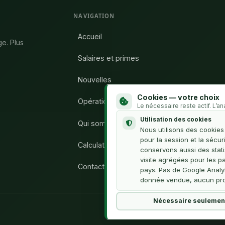
NAVIGATION
Accueil
ge. Plus
Salaires et primes
Nouvelles
Cookies — votre choix
Opération Syndicat
Le nécessaire reste actif. L’a
Utilisation des cookies
Qui sommes-nous
Nous utilisons des cookie
pour la session et la sécur
Calculateur H.C.
conservons aussi des stati
visite agrégées pour les p
Contact
pays. Pas de Google Analy
donnée vendue, aucun prof
Nécessaire seulemen