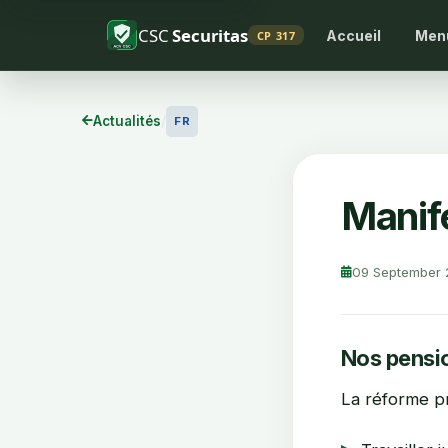
CSC
Securitas
Accueil
Men
CP 317
Actualités
/
FR
Manif
09 September
Nos pensio
La réforme pr