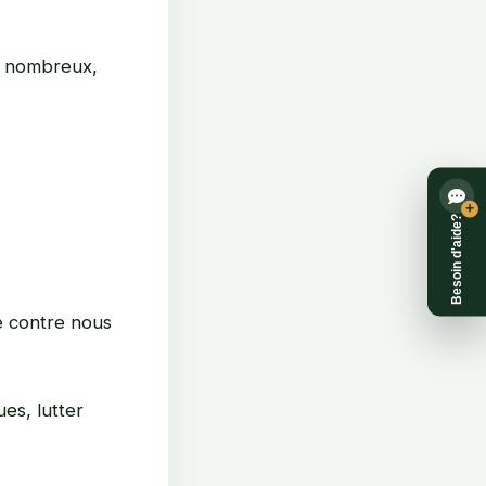
s nombreux,
+
Besoin d'aide?
ue contre nous
ues, lutter