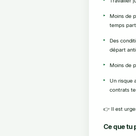
Travailler 
Moins de p
temps part
Des conditi
départ ant
Moins de p
Un risque 
contrats t
👉 Il est urge
Ce que tu p