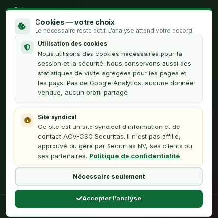
Qui sommes-nous
Cookies — votre choix
Calculateur H.C.
Le nécessaire reste actif. L’analyse attend votre accord.
Utilisation des cookies
Contact
Nous utilisons des cookies nécessaires pour la
session et la sécurité. Nous conservons aussi des
statistiques de visite agrégées pour les pages et
À PROPOS
les pays. Pas de Google Analytics, aucune donnée
vendue, aucun profil partagé.
Politique de confidentialité
Nederlands (NL)
Site syndical
Ce site est un site syndical d'information et de
Webmaster
contact ACV-CSC Securitas. Il n'est pas affilié,
approuvé ou géré par Securitas NV, ses clients ou
ses partenaires.
Politique de confidentialité
Cette plateforme est une initiative des délégués syndicaux de
l'ACV-Securitas et n'est pas affiliée à Securitas NV.
Nécessaire seulement
Accepter l’analyse
Besoin d'aide?
© 2026 CSC Securitas — N.D. Tous droits réservés.
+