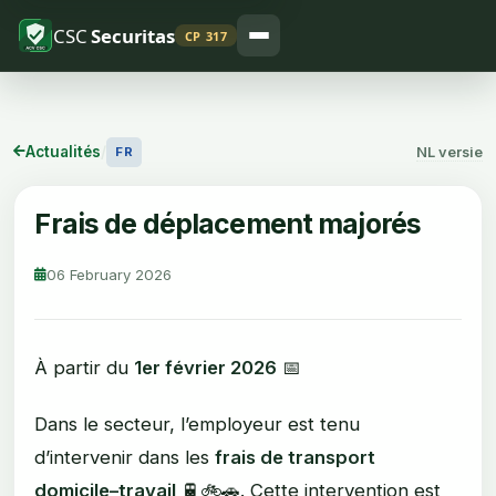
CSC
Securitas
CP 317
Actualités
/
NL versie
FR
Frais de déplacement majorés
06 February 2026
À partir du
1er février 2026
📅
Dans le secteur, l’employeur est tenu
d’intervenir dans les
frais de transport
domicile–travail
🚆🚲🚗. Cette intervention est