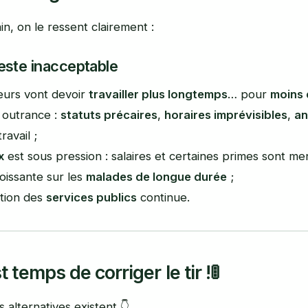
ain, on le ressent clairement :
este inacceptable
leurs vont devoir
travailler plus longtemps
… pour
moins 
à outrance :
statuts précaires
,
horaires imprévisibles
,
an
ravail ;
x
est sous pression : salaires et certaines primes sont me
oissante sur les
malades de longue durée
;
tion des
services publics
continue.
st temps de corriger le tir !
🚦
 alternatives existent 👇