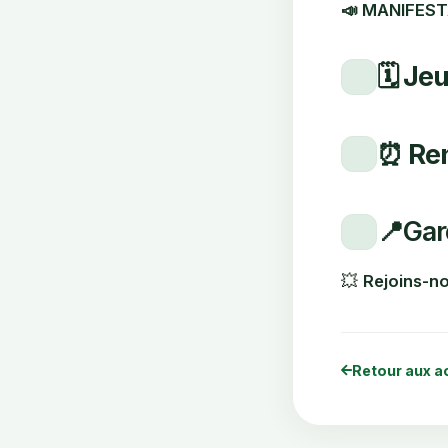
📣
MANIFEST
🗓️ Je
⏰ Re
📍
Gar
💥
Rejoins-no
Retour aux a