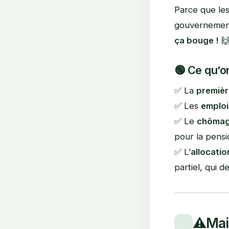
Parce que les 
gouvernement 
ça bouge !

🟢
Ce qu’o
✅ La
premièr
✅ Les
emploi
✅ Le
chômag
pour la pensi
✅ L’
allocati
partiel, qui 
⚠️
Mai