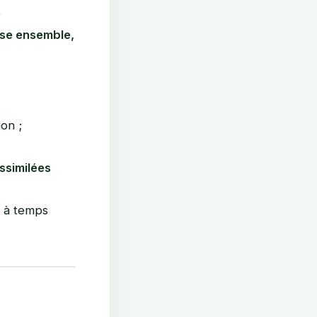
e
ise ensemble,
on ;
ssimilées
s à temps