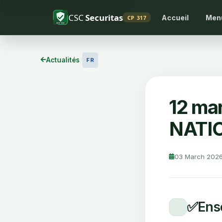
CSC
Securitas
Accueil
Men
CP 317
Actualités
/
FR
12 ma
NATI
03 March 202
✅
Ense