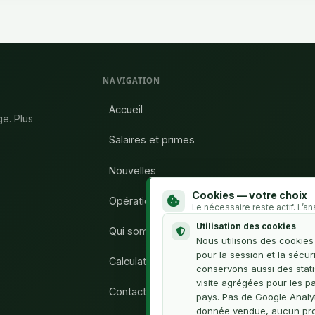
NAVIGATION
Accueil
ge. Plus
Salaires et primes
Nouvelles
Cookies — votre choix
Opération Syndicat
Le nécessaire reste actif. L’a
Utilisation des cookies
Qui sommes-nous
Nous utilisons des cookie
pour la session et la sécur
Calculateur H.C.
conservons aussi des stati
visite agrégées pour les p
Contact
pays. Pas de Google Analy
donnée vendue, aucun prof