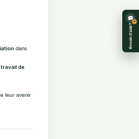
+
Besoin d'aide?
iation
dans
e
travail de
re leur avenir