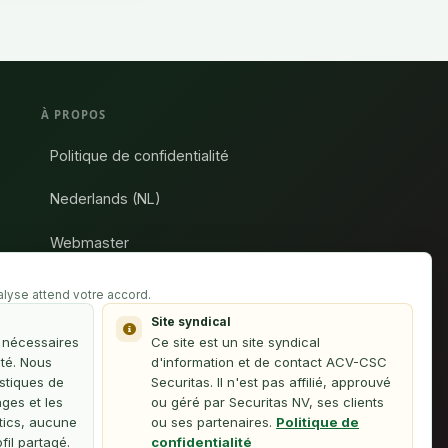
À PROPOS
Politique de confidentialité
Nederlands (NL)
Webmaster
Cette plateforme est une initiative des délégués
nalyse attend votre accord.
syndicaux de l'ACV-Securitas et n'est pas affiliée à
Site syndical
Securitas NV.
s nécessaires
Ce site est un site syndical
ité. Nous
d'information et de contact ACV-CSC
stiques de
Securitas. Il n'est pas affilié, approuvé
ages et les
ou géré par Securitas NV, ses clients
tics, aucune
ou ses partenaires.
Politique de
il partagé.
confidentialité