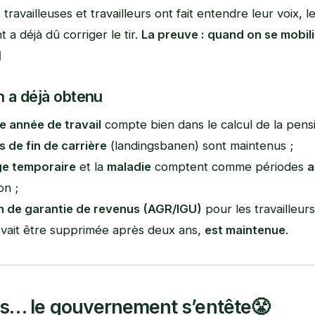
travailleuses et travailleurs ont fait entendre leur voix, l
a déjà dû corriger le tir.
La preuve : quand on se mobil

n a déjà obtenu
e année de travail
compte bien dans le calcul de la pensi
s de fin de carrière
(landingsbanen) sont maintenus ;
e temporaire
et la
maladie
comptent comme périodes
a
on ;
on de garantie de revenus (AGR/IGU)
pour les travailleur
devait être supprimée après deux ans,
est maintenue
.
s… le gouvernement s’entête
😤