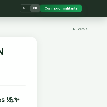
Connexion militante
NL
FR
NL versie
N
s !
💪✨