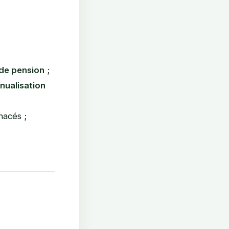
de pension
;
nualisation
nacés ;