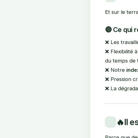
Et sur le terr
🔴
Ce qui r
❌ Les travail
❌ Flexibilité 
du temps de t
❌ Notre
inde
❌ Pression cr
❌ La dégrada
🔥
Il e
Parce que des