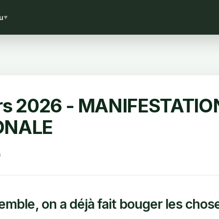
u
▼
rs 2026 - MANIFESTATIO
ONALE
6
mble, on a déjà fait bouger les chose