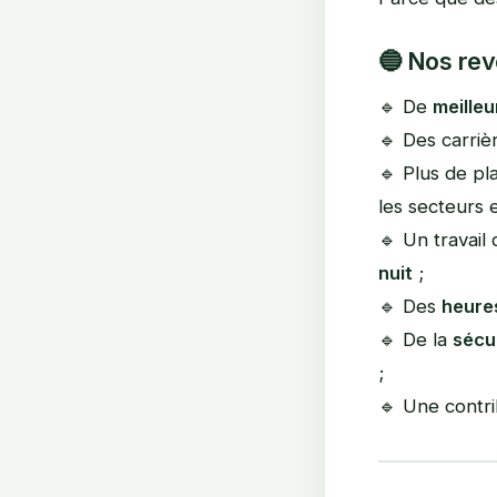
🔵
Nos rev
🔹 De
meille
🔹 Des carri
🔹 Plus de p
les secteurs e
🔹 Un travail
nuit
;
🔹 Des
heure
🔹 De la
sécu
;
🔹 Une contri